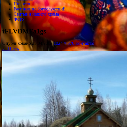
Новости
Расписание богослужений
Святыни нашего храма
Фото
tFLVDMFa1gs
Опубликовано
25.04.2017
1024 × 576
Контакты
← Пред.