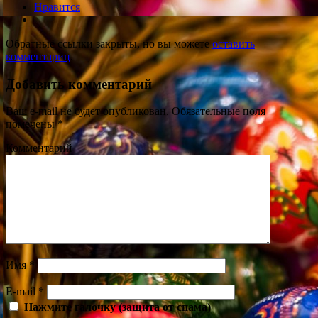
Нравится
Обратные ссылки закрыты, но вы можете
оставить
комментариц
.
Добавить комментарий
Ваш e-mail не будет опубликован.
Обязательные поля
помечены
*
Комментарий
Имя
*
E-mail
*
Нажмите галочку (защита от спама)