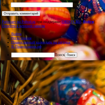
Сайт
Работает на Prihod.ru
при поддержке
ORTOX.RU
[
Войти
]
Перейти к верхней панели
Войти
Регистрация
Православный календарь на сегодня
В-Православии.рф
Поиск