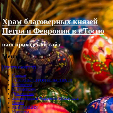
Храм благоверных князей
Петра и Февронии в г.Тосно
наш приходской сайт
Меню
Перейти к контенту
Главная
!!! ЭТАПЫ СТРОИТЕЛЬСТВА !!!
Библиотека
Благодетелям
Духовенство
Житие Петра и Февронии Муромских
Иконы
КВИТАНЦИЯ
Контакты